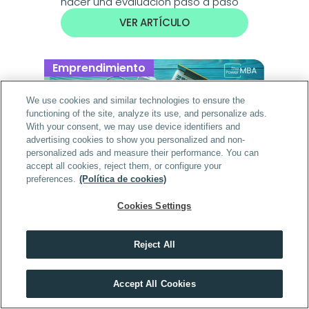
hacer una evaluación paso a paso
VER ARTÍCULO
Emprendimiento
We use cookies and similar technologies to ensure the
functioning of the site, analyze its use, and personalize ads.
With your consent, we may use device identifiers and
advertising cookies to show you personalized and non-
personalized ads and measure their performance. You can
accept all cookies, reject them, or configure your
preferences.
(Política de cookies)
Cookies Settings
Tipos de emprendimiento: cuáles 
existen y cómo elegir el tuyo
VER ARTÍCULO
Reject All
Descubre el máster que mejor encaja contigo
Accept All Cookies
HACER TEST