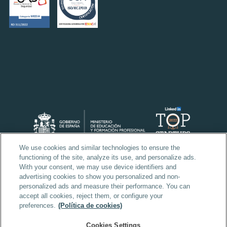
We use cookies and similar technologies to ensure the
functioning of the site, analyze its use, and personalize ads.
With your consent, we may use device identifiers and
advertising cookies to show you personalized and non-
personalized ads and measure their performance. You can
accept all cookies, reject them, or configure your
preferences.
(Política de cookies)
Cookies Settings