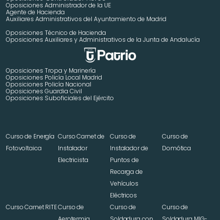
Oposiciones Administrador de la UE
Agente de Hacienda
Auxiliares Administrativos del Ayuntamiento de Madrid 
Oposiciones Técnico de Hacienda
Oposiciones Auxiliares y Administrativos de la Junta de Andalucía
Oposiciones Tropa y Marinería
Oposiciones Policía Local Madrid
Oposiciones Policía Nacional
Oposiciones Guardia Civil
Oposiciones Suboficiales del Ejército
Curso de Energía 
Curso Carnet de 
Curso de 
Curso de 
Fotovoltaica
Instalador 
Instalador de 
Domótica
Electricista
Puntos de 
Recarga de 
Vehículos 
Eléctricos
Curso Carnet RITE
Curso de 
Curso de 
Curso de 
Aerotermia
Soldadura con 
Soldadura MIG-