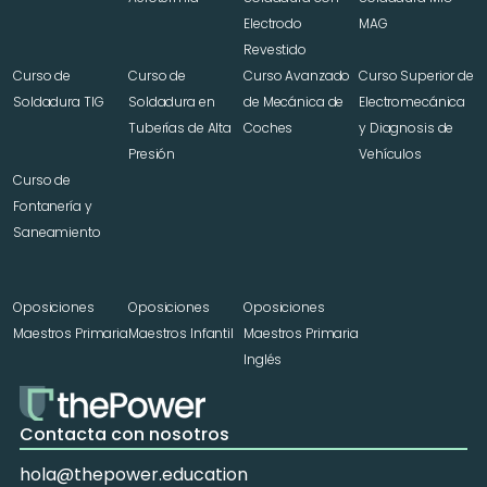
Electrodo 
MAG
Revestido
Curso de 
Curso de 
Curso Avanzado 
Curso Superior de 
Soldadura TIG
Soldadura en 
de Mecánica de 
Electromecánica 
Tuberías de Alta 
Coches
y Diagnosis de 
Presión
Vehículos
Curso de 
Fontanería y 
Saneamiento
Oposiciones 
Oposiciones 
Oposiciones 
Maestros Primaria
Maestros Infantil
Maestros Primaria 
Inglés
Contacta con nosotros
hola@thepower.education