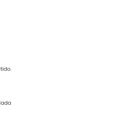
tido.
lada 