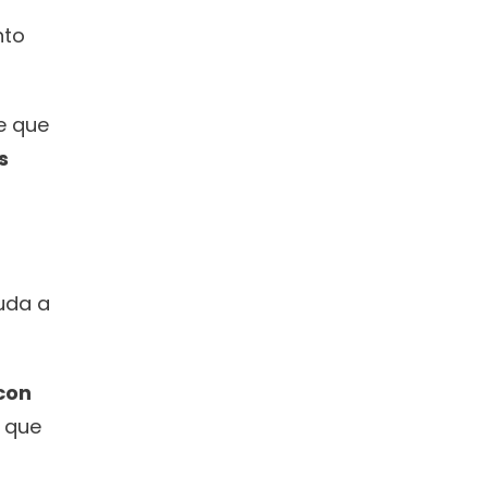
to 
 que 
s 
uda a 
con 
 que 