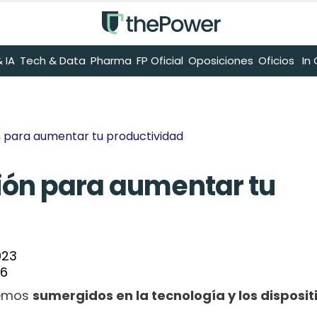
 IA
Tech & Data
Pharma
FP Oficial
Oposiciones
Oficios
 I
n para aumentar tu productividad
ión para aumentar tu 
023
26
vemos 
sumergidos en la tecnología y los disposit