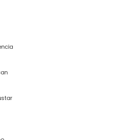
ncia 
an 
ustar 
o 