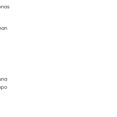
onas 
han 
una 
po 