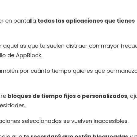
r en pantalla 
todas las aplicaciones que tienes 
 aquellas que te suelen distraer con mayor frecue
io de AppBlock.
también por cuánto tiempo quieres que permanezc
re 
bloques de tiempo fijos o personalizados
, aj
esidades.
caciones seleccionadas se vuelven inaccesibles.
saje que 
te recordará que están bloqueadas
 y n