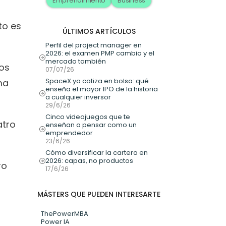
Emprendimiento
Business
o es 
ÚLTIMOS ARTÍCULOS
Perfil del project manager en 
2026: el examen PMP cambia y el 
mercado también
os 
07/07/26
SpaceX ya cotiza en bolsa: qué 
a 
enseña el mayor IPO de la historia 
a cualquier inversor
29/6/26
Cinco videojuegos que te 
tro 
enseñan a pensar como un 
emprendedor
23/6/26
Cómo diversificar la cartera en 
2026: capas, no productos
o 
17/6/26
MÁSTERS QUE PUEDEN INTERESARTE
ThePowerMBA
Power IA