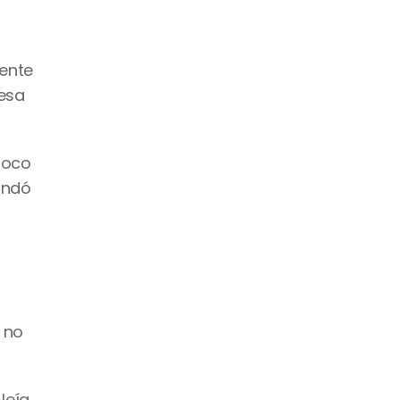
ente 
esa 
oco 
tiempo ya era director técnico en una de las primeras startups en las que trabajó. En 2012 fundó 
no 
eía 