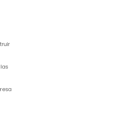
uir 
las 
resa 