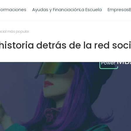
Formaciones
Ayudas y Financiación
La Escuela
Empresas
 social más popular
Blog
istoria detrás de la red soci