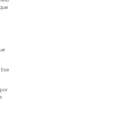
que 
ue 
Ese 
por 
 