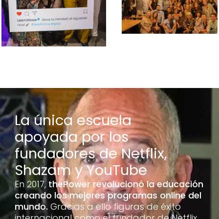
La única escuela 
apoyada por los 
fundadores de Netflix, 
Shazam y YouTube
En 2017, 
thePower revolucionó la educación 
creando los mejores programas online del 
mundo. 
Gracias a ello figuras de éxito 
internacional como el fundador de Netflix, 