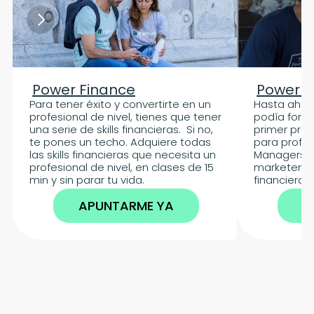
Power Finance
Power I
Para tener éxito y convertirte en un 
Hasta ahora
profesional de nivel, tienes que tener 
podía forma
una serie de skills financieras.  Si no, 
primer pro
te pones un techo. Adquiere todas 
para profes
las skills financieras que necesita un 
Managers, c
profesional de nivel, en clases de 15 
marketers, 
min y sin parar tu vida.
financieros
APUNTARME YA
A