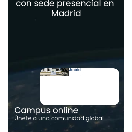
con sede presencial en 
Madrid
Uri Levine
Co-Founder de Waze
Natalie Wills
Brand Marketing team de 
Booking
C. de Arturo Soria, 
245, 28033 Madrid
Campus online
Únete a una comunidad global