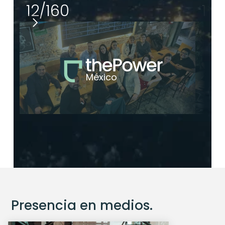
12/160
13/
México
Presencia en medios.